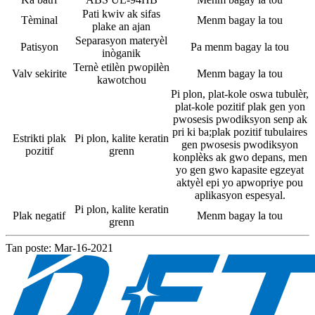
Pati kwiv ak sifas
Tèminal
Menm bagay la tou
plake an ajan
Separasyon materyèl
Patisyon
Pa menm bagay la tou
inòganik
Ternè etilèn pwopilèn
Valv sekirite
Menm bagay la tou
kawotchou
Pi plon, plat-kole oswa tubulèr,
plat-kole pozitif plak gen yon
pwosesis pwodiksyon senp ak
pri ki ba;plak pozitif tubulaires
Estrikti plak
Pi plon, kalite keratin
gen pwosesis pwodiksyon
pozitif
grenn
konplèks ak gwo depans, men
yo gen gwo kapasite egzeyat
aktyèl epi yo apwopriye pou
aplikasyon espesyal.
Pi plon, kalite keratin
Plak negatif
Menm bagay la tou
grenn
Tan poste: Mar-16-2021