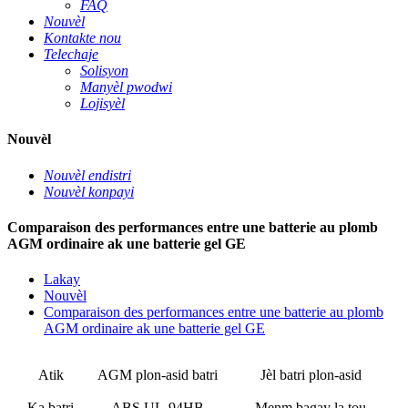
FAQ
Nouvèl
Kontakte nou
Telechaje
Solisyon
Manyèl pwodwi
Lojisyèl
Nouvèl
Nouvèl endistri
Nouvèl konpayi
Comparaison des performances entre une batterie au plomb
AGM ordinaire ak une batterie gel GE
Lakay
Nouvèl
Comparaison des performances entre une batterie au plomb
AGM ordinaire ak une batterie gel GE
Atik
AGM plon-asid batri
Jèl batri plon-asid
Ka batri
ABS UL-94HB
Menm bagay la tou