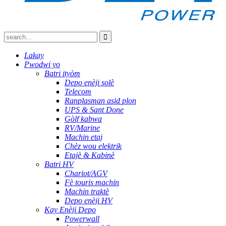
Lakay
Pwodwi yo
Batri ityòm
Depo enèji solè
Telecom
Ranplasman asid plon
UPS & Sant Done
Gòlf kabwa
RV/Marine
Machin etaj
Chèz wou elektrik
Etajè & Kabinè
Batri HV
Chariot/AGV
Fè touris machin
Machin traktè
Depo enèji HV
Kay Enèji Depo
Powerwall