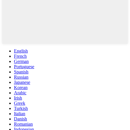
English
French
German
Portuguese
Spanish
Russian
Japanese
Korean
Arabic
Irish
Greek
Turkish
Italian
Danish
Romanian
Indonesian