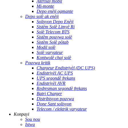
Aterisaj mobil
Mi-monte
Depo enèji ogmante
Depo solè ak enèji
Solisyon Depo Enèji
Sistèm Solè Limyè Ri
Solè Telecom BTS
Sistèm pouvwa solè
Sistèm Solè pòtab
Modil solè
Solè varyateur
Kontwolè chaj solè
Pouvwa kritik
Chargeur Endistriyèl (DC UPS)
Endistriyèl AC UPS
UPS segondè frekans
Endistriyèl AVR
Redresman segondè frekans
Batri Charger
Distribisyon pouvwa
Done Sant solisyon
Telecom / elektrik varyateur
Konpayi
Sou nou
Istwa