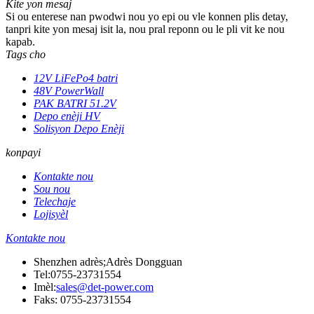
Kite yon mesaj
Si ou enterese nan pwodwi nou yo epi ou vle konnen plis detay,
tanpri kite yon mesaj isit la, nou pral reponn ou le pli vit ke nou
kapab.
Tags cho
12V LiFePo4 batri
48V PowerWall
PAK BATRI 51.2V
Depo enèji HV
Solisyon Depo Enèji
konpayi
Kontakte nou
Sou nou
Telechaje
Lojisyèl
Kontakte nou
Shenzhen adrès;Adrès Dongguan
Tel:
0755-23731554
Imèl:
sales@det-power.com
Faks: 0755-23731554