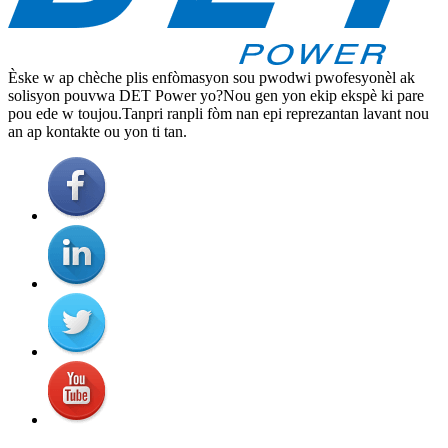
Èske w ap chèche plis enfòmasyon sou pwodwi pwofesyonèl ak
solisyon pouvwa DET Power yo?Nou gen yon ekip ekspè ki pare
pou ede w toujou.Tanpri ranpli fòm nan epi reprezantan lavant nou
an ap kontakte ou yon ti tan.