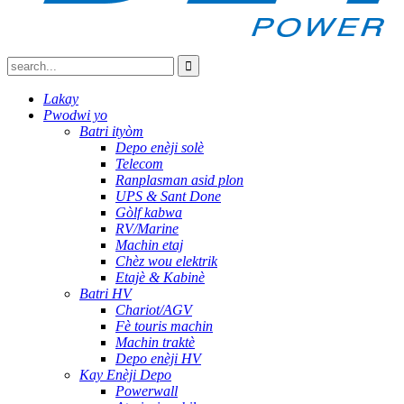
Lakay
Pwodwi yo
Batri ityòm
Depo enèji solè
Telecom
Ranplasman asid plon
UPS & Sant Done
Gòlf kabwa
RV/Marine
Machin etaj
Chèz wou elektrik
Etajè & Kabinè
Batri HV
Chariot/AGV
Fè touris machin
Machin traktè
Depo enèji HV
Kay Enèji Depo
Powerwall