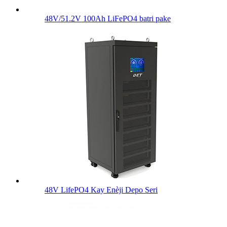
48V/51.2V 100Ah LiFePO4 batri pake
48V LifePO4 Kay Enèji Depo Seri