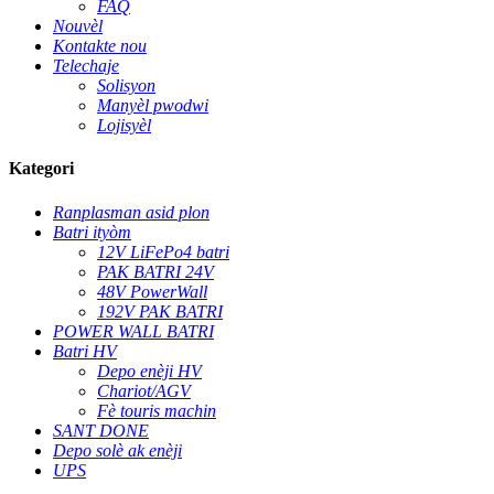
FAQ
Nouvèl
Kontakte nou
Telechaje
Solisyon
Manyèl pwodwi
Lojisyèl
Kategori
Ranplasman asid plon
Batri ityòm
12V LiFePo4 batri
PAK BATRI 24V
48V PowerWall
192V PAK BATRI
POWER WALL BATRI
Batri HV
Depo enèji HV
Chariot/AGV
Fè touris machin
SANT DONE
Depo solè ak enèji
UPS