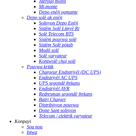
Aterisaj mobil
Mi-monte
Depo enèji ogmante
Depo solè ak enèji
Solisyon Depo Enèji
Sistèm Solè Limyè Ri
Solè Telecom BTS
Sistèm pouvwa solè
Sistèm Solè pòtab
Modil solè
Solè varyateur
Kontwolè chaj solè
Pouvwa kritik
Chargeur Endistriyèl (DC UPS)
Endistriyèl AC UPS
UPS segondè frekans
Endistriyèl AVR
Redresman segondè frekans
Batri Charger
Distribisyon pouvwa
Done Sant solisyon
Telecom / elektrik varyateur
Konpayi
Sou nou
Istwa