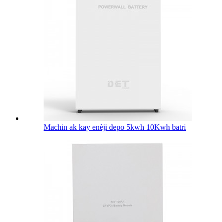
Machin ak kay enèji depo 5kwh 10Kwh batri