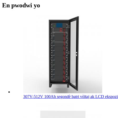
En pwodwi yo
307V-512V 100Ah segondè batri vòltaj ak LCD ekspozis