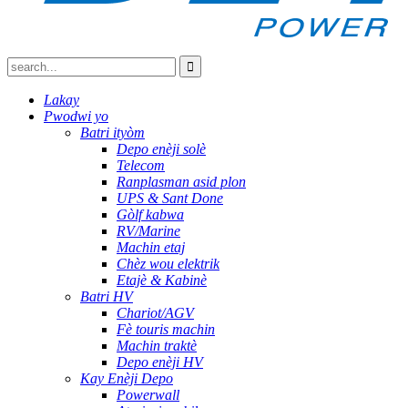
Lakay
Pwodwi yo
Batri ityòm
Depo enèji solè
Telecom
Ranplasman asid plon
UPS & Sant Done
Gòlf kabwa
RV/Marine
Machin etaj
Chèz wou elektrik
Etajè & Kabinè
Batri HV
Chariot/AGV
Fè touris machin
Machin traktè
Depo enèji HV
Kay Enèji Depo
Powerwall