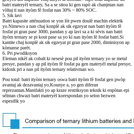
batri materyèl ternary, Sa a se sitou ki gen rapò ak chanjman nan
vòltaj ti nan ityòm fè fosfat nan 30% ~ 80% SOC.
5. Sik lavi
Batri kapasite atténuation se yon lòt pwen doulè machin elektrik
yo.Nimewo a nan chaj konplè ak sik egzeyat nan batri ityòm fè
fosfat pi gran pase 3000, pandan y ap lavi sa a ki sèvis nan batri
ityòm ternary se pi kout pase sa yo ki nan ityòm fè fosfat batri.Si
kantite chaj konplè ak sik egzeyat pi gran pase 2000, diminisyon ap
kòmanse parèt.
6. Pri pwodiksyon
Eleman nikèl ak cobalt ki nesesè pou pil ityòm ternary yo se metal
presye, pandan y ap pil ityòm fè fosfat pa gen materyèl metal presye,
kidonk pri a nan pil ityòm ternary relativman wo.
Pou total: batri ityòm ternary oswa batri ityòm fè fosfat gen pwòp
avantaj ak dezavantaj yo.Kounye a, yo gen diferan
reprezantan.Manifakti yo ap kraze restriksyon teknik ki enpòtan epi
sèlman chwazi batri materyèl korespondan yo selon bezwen
espesifik yo