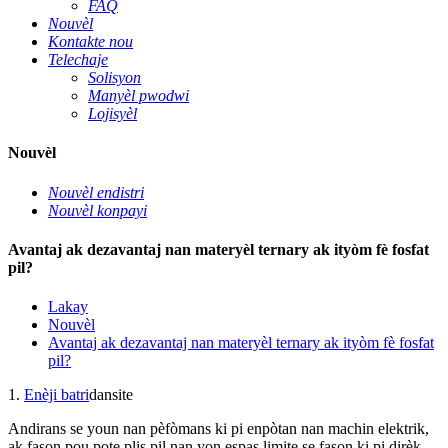
FAQ
Nouvèl
Kontakte nou
Telechaje
Solisyon
Manyèl pwodwi
Lojisyèl
Nouvèl
Nouvèl endistri
Nouvèl konpayi
Avantaj ak dezavantaj nan materyèl ternary ak ityòm fè fosfat
pil?
Lakay
Nouvèl
Avantaj ak dezavantaj nan materyèl ternary ak ityòm fè fosfat
pil?
1.
Enèji batri
dansite
Andirans se youn nan pèfòmans ki pi enpòtan nan machin elektrik,
ak fason pou pote plis pil nan yon espas limite se fason ki pi dirèk