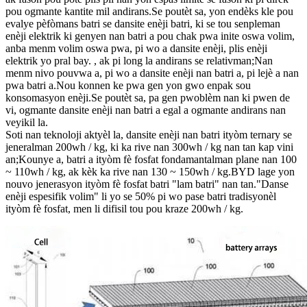
pou ogmante kantite mil andirans.Se poutèt sa, yon endèks kle pou
evalye pèfòmans batri se dansite enèji batri, ki se tou senpleman
enèji elektrik ki genyen nan batri a pou chak pwa inite oswa volim,
anba menm volim oswa pwa, pi wo a dansite enèji, plis enèji
elektrik yo pral bay. , ak pi long la andirans se relativman;Nan
menm nivo pouvwa a, pi wo a dansite enèji nan batri a, pi lejè a nan
pwa batri a.Nou konnen ke pwa gen yon gwo enpak sou
konsomasyon enèji.Se poutèt sa, pa gen pwoblèm nan ki pwen de
vi, ogmante dansite enèji nan batri a egal a ogmante andirans nan
veyikil la.
Soti nan teknoloji aktyèl la, dansite enèji nan batri ityòm ternary se
jeneralman 200wh / kg, ki ka rive nan 300wh / kg nan tan kap vini
an;Kounye a, batri a ityòm fè fosfat fondamantalman plane nan 100
~ 110wh / kg, ak kèk ka rive nan 130 ~ 150wh / kg.BYD lage yon
nouvo jenerasyon ityòm fè fosfat batri "lam batri" nan tan."Danse
enèji espesifik volim" li yo se 50% pi wo pase batri tradisyonèl
ityòm fè fosfat, men li difisil tou pou kraze 200wh / kg.