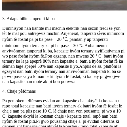
3. Adaptabilite tanperati ki ba
Diminisyon nan kantite mil machin elektrik nan sezon fredi se yon
tèt fè mal pou antrepwiz machin.Anjeneral, tanperati sèvis minimòm
ityòm fè fosfat pa pi ba pase – 20 ℃, pandan y ap tanperati
minimòm ityòm ternary ka pi ba pase – 30 ℃.Anba menm
anviwònman tanperati ki ba, kapasite ityòm ternary siyifikativman pi
wo pase fosfat ityòm fè.Pou egzanp, nan mwens 20 ° C, batri ityòm
ternary ka lage apeprè 80% nan kapasite a, batri a ityòm fosfat fè ka
sèlman lage apeprè 50% nan kapasite li yo.Anplis de sa, platfòm la
egzeyat nan batri ityòm ternary nan anviwònman tanperati ki ba se
pi wo pase sa yo ki nan batri ityòm fè fosfat, ki ka bay pi gwo jwe
nan kapasite nan motè ak pi bon pouvwa.
4. Chaje pèfòmans
Pa gen okenn diferans evidan ant kapasite chaj aktyèl la konstan /
rapò total kapasite nan batri ityòm ternary ak batri ityòm fè fosfat lè
chaje nan pa plis pase 10 C. lè chaje nan yon pousantaj pi wo a 10
C, kapasite aktyèl la konstan chaje / kapasite total. rapò nan batri
ityòm fè fosfat piti.Pi gwo pousantaj chaje a, pi evidan diferans ki
genyen ant kapasite chaj aktyèl la konstan / rapò total kapasite ak