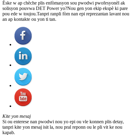
Èske w ap chèche plis enfòmasyon sou pwodwi pwofesyonèl ak
solisyon pouvwa DET Power yo?Nou gen yon ekip ekspè ki pare
pou ede w toujou.Tanpri ranpli fòm nan epi reprezantan lavant nou
an ap kontakte ou yon ti tan.
Kite yon mesaj
Si ou enterese nan pwodwi nou yo epi ou vle konnen plis detay,
tanpri kite yon mesaj isit la, nou pral reponn ou le pli vit ke nou
kapab.