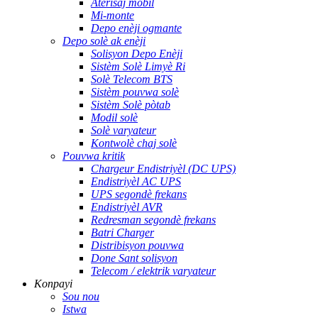
Aterisaj mobil
Mi-monte
Depo enèji ogmante
Depo solè ak enèji
Solisyon Depo Enèji
Sistèm Solè Limyè Ri
Solè Telecom BTS
Sistèm pouvwa solè
Sistèm Solè pòtab
Modil solè
Solè varyateur
Kontwolè chaj solè
Pouvwa kritik
Chargeur Endistriyèl (DC UPS)
Endistriyèl AC UPS
UPS segondè frekans
Endistriyèl AVR
Redresman segondè frekans
Batri Charger
Distribisyon pouvwa
Done Sant solisyon
Telecom / elektrik varyateur
Konpayi
Sou nou
Istwa