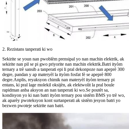
2. Rezistans tanperati ki wo
Sekirite se youn nan pwoblèm prensipal yo nan machin elektrik, ak
sekirite nan pil se pi gwo priyorite nan machin elektrik.Batri ityòm
ternary a trè sansib a tanperati epi li pral dekonpoze nan apeprè 300
degre, pandan y ap materyèl la ityòm fosfat fè se apeprè 800
degre.Anplis, reyaksyon chimik nan materyèl ityòm ternary pi
entans, ki pral lage molekil oksijèn, ak elektwolit la pral boule
rapidman anba aksyon an nan tanperati ki wo.Se poutèt sa,
kondisyon yo ki nan batri ityòm ternary pou sistèm BMS yo trè wo,
ak aparèy pwoteksyon kont surtanperati ak sistèm jesyon batri yo
bezwen pwoteje sekirite nan batri.