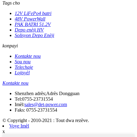
Tags cho
12V LiFePo4 batri
48V PowerWall
PAK BATRI 51.2V
Depo enèji HV
Solisyon Depo Enèji
konpayi
Kontakte nou
Sou nou
Telechaje
Lojisyèl
Kontakte nou
Shenzhen adrès;Adrès Dongguan
Tel:
0755-23731554
Imèl:
sales@det-power.com
Faks: 0755-23731554
© Copyright - 2010-2021 : Tout dwa rezève.
Voye Imèl
x